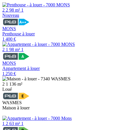
2
2
98 m²
1
Nouveau
MONS
Penthouse à louer
1 400 €
2
1
98 m²
1
MONS
Appartement à louer
1 250 €
2
1
136 m²
Loué
WASMES
Maison à louer
1
2
63 m²
1