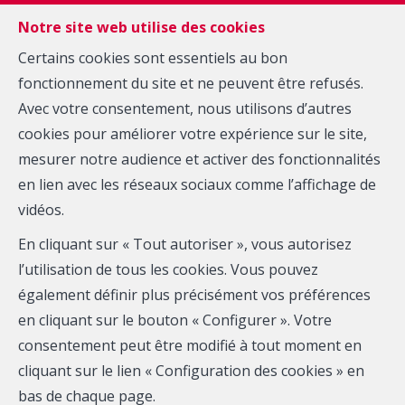
FR
EN
NL
Notre site web utilise des cookies
Certains cookies sont essentiels au bon
fonctionnement du site et ne peuvent être refusés.
MENU
Avec votre consentement, nous utilisons d’autres
cookies pour améliorer votre expérience sur le site,
Nous contacter
mesurer notre audience et activer des fonctionnalités
en lien avec les réseaux sociaux comme l’affichage de
vidéos.
Notre équipe de professionnels est à votre écoute
En cliquant sur « Tout autoriser », vous autorisez
pour répondre à toutes vos questions.
l’utilisation de tous les cookies. Vous pouvez
N’hésitez pas à nous contacter directement ou au
également définir plus précisément vos préférences
moyen du formulaire ci-dessous. Nous vous
en cliquant sur le bouton « Configurer ». Votre
recontacterons sans délai.
consentement peut être modifié à tout moment en
cliquant sur le lien « Configuration des cookies » en
Vous pouvez également vous inscrire pour recevoir par
bas de chaque page.
email les nouveaux biens qui correspondent à vos