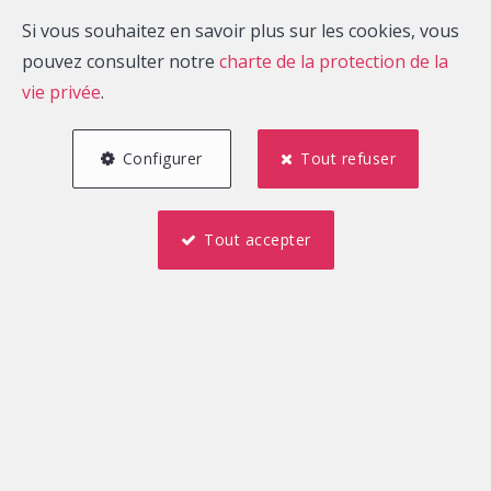
critères de recherche.
Si vous souhaitez en savoir plus sur les cookies, vous
pouvez consulter notre
charte de la protection de la
A bientôt.
vie privée
.
Configurer
Tout refuser
Agence Immobilière
ZARKOS
Tout accepter
Rue des Archers 2 Boîte A
7000 MONS
Téléphone :
065 840 640
info@aiz.immo
Localiser sur la carte