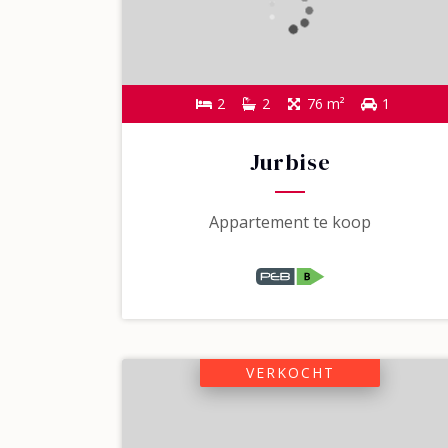
2
2
76 m²
1
Jurbise
Appartement te koop
VERKOCHT