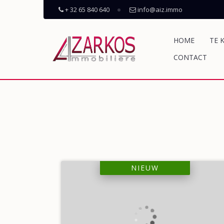
+ 32 65 840 640
info@aiz.immo
HOME
TE 
CONTACT
NIEUW