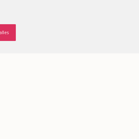
alles
68 m²
MONS
Kantoor te koop