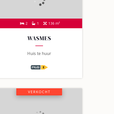
2
1
136 m²
WASMES
Huis te huur
VERKOCHT