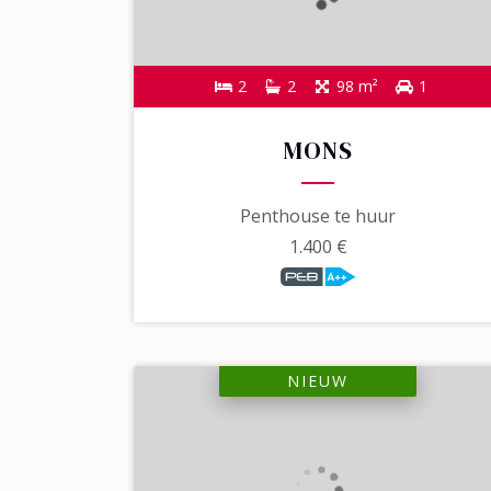
2
2
98 m²
1
MONS
Penthouse te huur
1.400 €
NIEUW