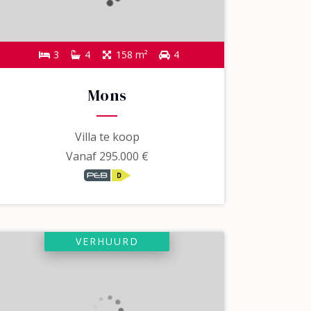
3
4
158 m²
4
Mons
Villa te koop
Vanaf
295.000 €
VERHUURD