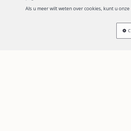
Als u meer wilt weten over cookies, kunt u onze
C
68 m²
MONS
Individuele handelszaak te koop
NIEUW