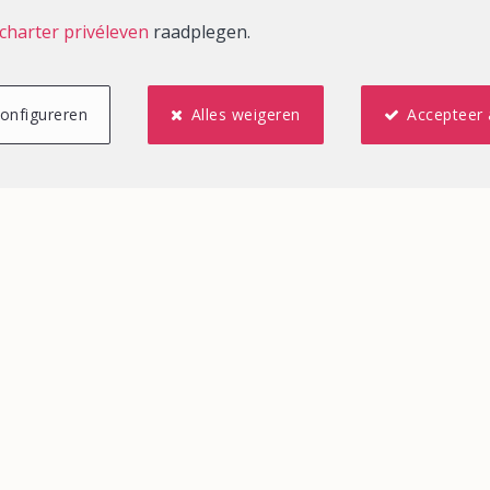
charter privéleven
raadplegen.
onfigureren
Alles weigeren
Accepteer 
2
2
79,23 m²
1
MONS
Appartement te huur
NIEUW