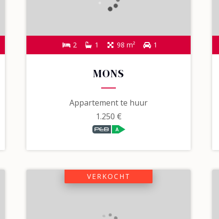
2
1
98 m²
1
MONS
Appartement te huur
1.250 €
VERKOCHT